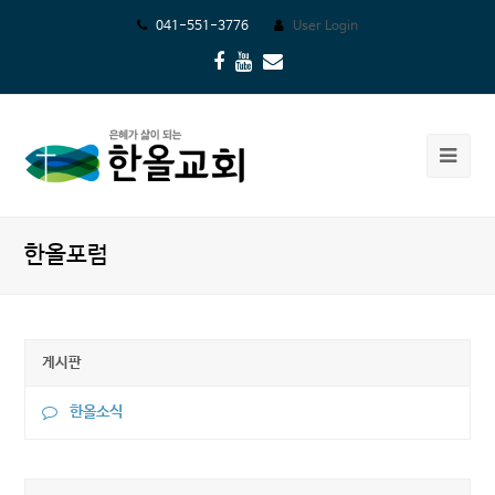
041-551-3776
User Login
Facebook
Youtube
Email
Ope
Mob
Me
한올포럼
게시판
한올소식