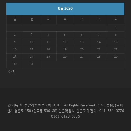
8월 2026
일
월
화
수
목
금
토
1
2
3
4
5
6
7
8
9
10
11
12
13
14
15
16
17
18
19
20
21
22
23
24
25
26
27
28
29
30
31
« 7월
© 기독교대한감리회 한올교회 2016 - All Rights Reserved. 주소 : 충청남도 아
산시 청운로 158 (권곡동 536-28) 한올학원 내 한올교회 전화 : 041-551-3776
0303-0128-3776