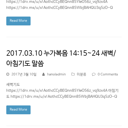
https://1drv.ms/u/s!AothcCCyBEQnn85YIeO56z_vq9zx4A
https://1drv.ms/u/s!AothcCCyBEQnn85WbjBAHQU3q5zO-Q
Read More
2017.03.10 누가복음 14:15~24 새벽/
아침기도 말씀
2017년 3월 10일
hanoladmin
미분류
0 Comments
새벽기도
https://1drv.ms/u/s!AothcCCyBEQnn85YIeO56z_vq9zx4A 아침기
도 https://1drv.ms/u/s!AothcCCyBEQnn85WbjBAHQU3q5zO-Q
Read More