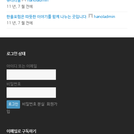
큐티나눔
hanoladmin
11 년, 7 월 전에
한올포럼은 따뜻한 이야기를 함께 나누는 곳입니다.
hanoladmin
11 년, 7 월 전에
로그인 상태
아이디 또는 이메일
비밀번호
비밀번호 분실
회원가
입
이메일로 구독하기