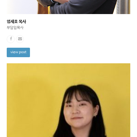
엄세호 목사
부담임목사
view post