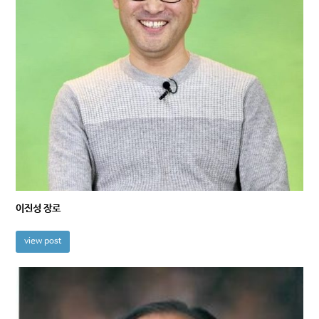
이진성 장로
view post