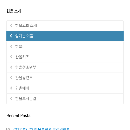
한올 소개
한올교회 소개
섬기는 이들
한올i
한올키즈
한올청소년부
한올청년부
한올예배
한올오시는길
Recent Posts
2017.07.22 한올교회 여름성경학교