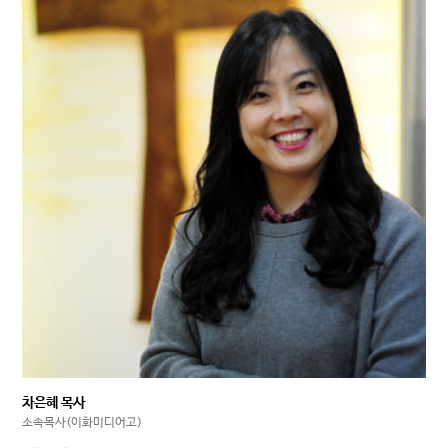
차은혜 목사
소속목사(이화미디어고)