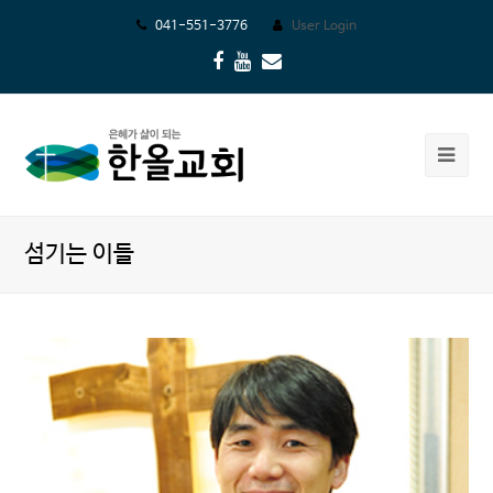
041-551-3776
User Login
Facebook
Youtube
Email
Ope
Mob
Me
섬기는 이들