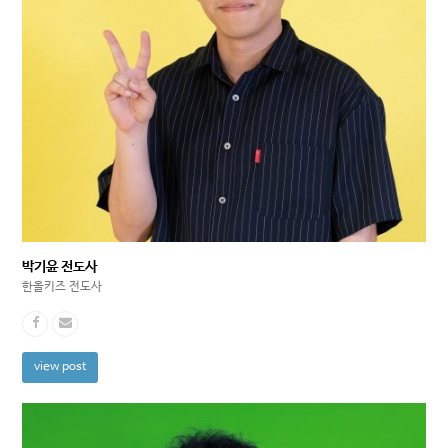
박기윤 전도사
한올키즈 전도사
view post