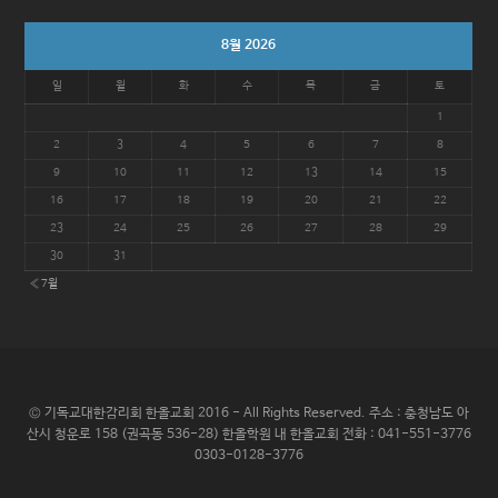
리
8월 2026
일
월
화
수
목
금
토
1
2
3
4
5
6
7
8
9
10
11
12
13
14
15
16
17
18
19
20
21
22
23
24
25
26
27
28
29
30
31
« 7월
© 기독교대한감리회 한올교회 2016 - All Rights Reserved. 주소 : 충청남도 아
산시 청운로 158 (권곡동 536-28) 한올학원 내 한올교회 전화 : 041-551-3776
0303-0128-3776