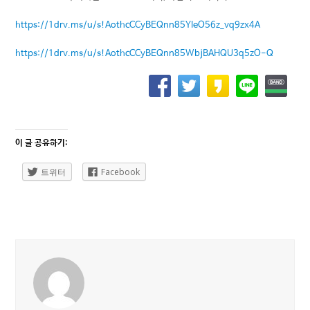
https://1drv.ms/u/s!AothcCCyBEQnn85YIeO56z_vq9zx4A
https://1drv.ms/u/s!AothcCCyBEQnn85WbjBAHQU3q5zO-Q
이 글 공유하기:
트위터
Facebook