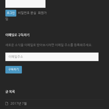
비밀번호 분실
회원가
입
이메일로 구독하기
새로운 소식을 이메일로 받아보시려면 이메일 주소를 등록해주세요.
이
메
일
구독하기
주
소
글 목록
2017년 7월