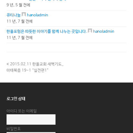
9 년, 5 월 전에
큐티나눔
hanoladmin
11 년, 7 월 전에
한올포럼은 따뜻한 이야기를 함께 나누는 곳입니다.
hanoladmin
11 년, 7 월 전에
previous
2015.02.11 한올교회 새벽기도_
post:
마태복음 19-1 “실전편1”
로그인 상태
아이디 또는 이메일
비밀번호