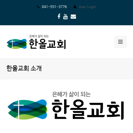
041-551-3776
User Login
Facebook
Youtube
Email
Ope
Mob
Me
한올교회 소개