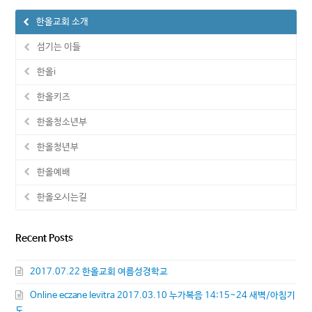
한올교회 소개
섬기는 이들
한올i
한올키즈
한올청소년부
한올청년부
한올예배
한올오시는길
Recent Posts
2017.07.22 한올교회 여름성경학교
Online eczane levitra 2017.03.10 누가복음 14:15~24 새벽/아침기
도