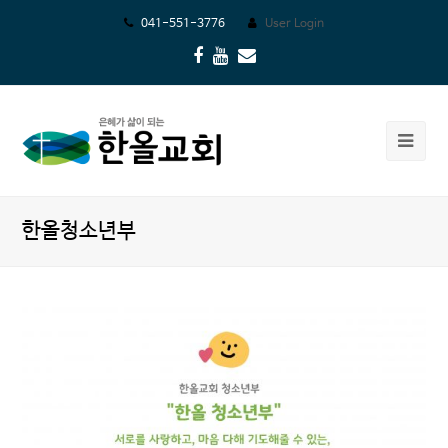
041-551-3776
User Login
Facebook
Youtube
Email
Ope
Mob
Me
한올청소년부