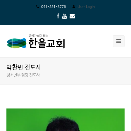
041-551-3776
User Login
Facebook
Youtube
Email
Ope
Mob
Me
박찬빈 전도사
청소년부 담당 전도사