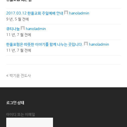
2017.03.12 한올교회 주일예배 안내
hanoladmin
9 년, 5 월 전에
큐티나눔
hanoladmin
11 년, 7 월 전에
한올포럼은 따뜻한 이야기를 함께 나누는 곳입니다.
hanoladmin
11 년, 7 월 전에
previous
박기윤 전도사
post:
로그인 상태
아이디 또는 이메일